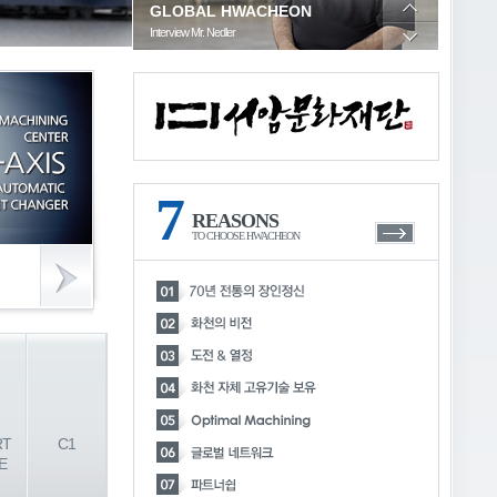
GLOBAL HWACHEON
Interview Mr. Nedler
Interview Mr. Llere
7
REASONS
TO CHOOSE HWACHEON
RT
C1
E