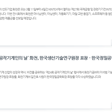
선도기업 화천은 오는 3월 11일부터 4일간 KINTEX에서 열리는 ‘제27회 국제금형 및 관련기기전 INTE
가 합니다. 이번 전시회에서 화천은 머시닝센터, 터닝센터, 자동화기기, 마찰 교반 용접기, 소프트웨어 등 
양한 제품군을 선보일 예정입니다.
계 산업의 성장과 역사, 비전을 공유하는 '제24회 공작기계인의 날' 행사에서 화천기공㈜의 이석범 기
구원장 표창을, 화천기계㈜ 길진호 사원이 한국정밀공학회장 표창을 각각 수상하였습니다과